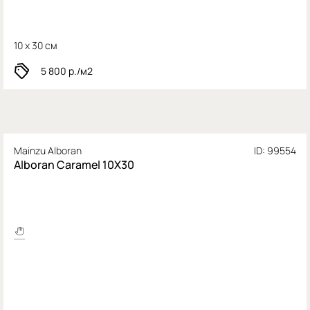
10 x 30 см
5 800
р./м2
Mainzu Alboran
ID: 99554
Alboran Caramel 10X30