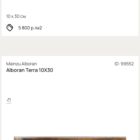
10 x 30 см
5 800
р./м2
Mainzu Alboran
ID: 99552
Alboran Terra 10X30