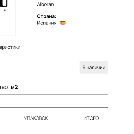
Alboran
Страна:
Испания
еристики
В наличии
тво:
м2
УПАКОВОК
ИТОГО
—
—