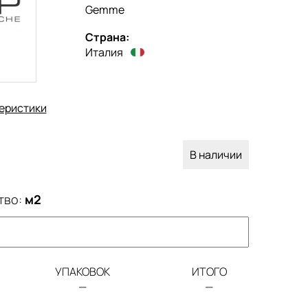
Gemme
Страна:
Италия
еристики
В наличии
тво:
м2
УПАКОВОК
ИТОГО
—
—