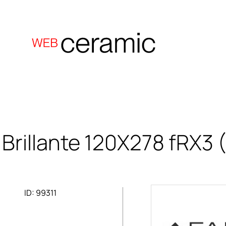
rillante 120X278
fRX3 
ID: 99311