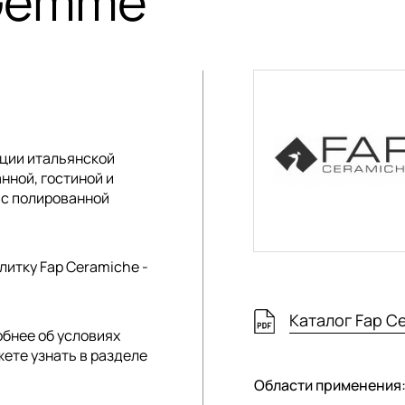
 Gemme
кции
итальянской
нной, гостиной и
 с полированной
литку Fap Ceramiche -
Каталог Fap 
обнее об условиях
жете узнать в разделе
Области применения