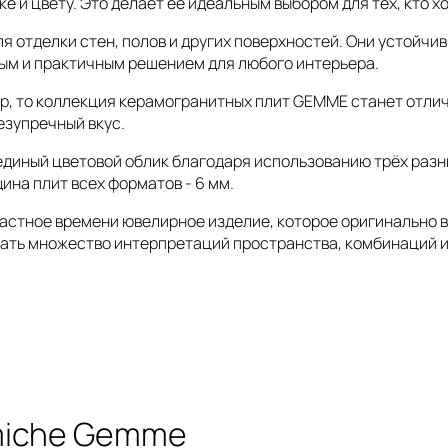
е и цвету. Это делает её идеальным выбором для тех, кто х
 отделки стен, полов и других поверхностей. Они устойчив
ным и практичным решением для любого интерьера.
ер, то коллекция керамогранитных плит GEMME станет отли
езупречный вкус.
иный цветовой облик благодаря использованию трёх разны
щина плит всех форматов - 6 мм.
стное времени ювелирное изделие, которое оригинально вос
ать множество интерпретаций пространства, комбинаций и
miche Gemme