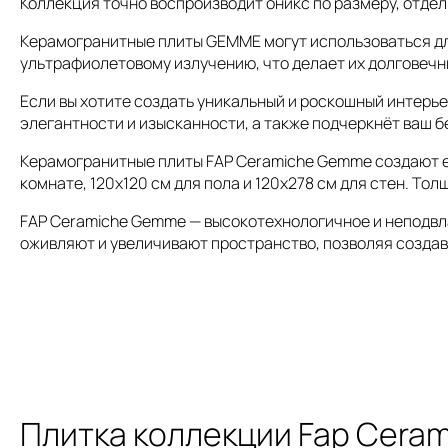
Коллекция точно воспроизводит оникс по размеру, отделк
Керамогранитные плиты GEMME могут использоваться для
ультрафиолетовому излучению, что делает их долговеч
Если вы хотите создать уникальный и роскошный интерь
элегантности и изысканности, а также подчеркнёт ваш б
Керамогранитные плиты FAP Ceramiche Gemme создают ед
комнате, 120x120 см для пола и 120x278 см для стен. Тол
FAP Ceramiche Gemme — высокотехнологичное и неподвла
оживляют и увеличивают пространство, позволяя создав
Плитка коллекции Fap Cera