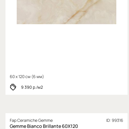
60 x 120 см (
6 мм)
9 390
р./м2
Fap Ceramiche Gemme
ID: 99316
Gemme Bianco Brillante 60X120