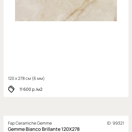
120 x 278 см (
6 мм)
11 600
р./м2
Fap Ceramiche Gemme
ID: 99321
Gemme Bianco Brillante 120X278