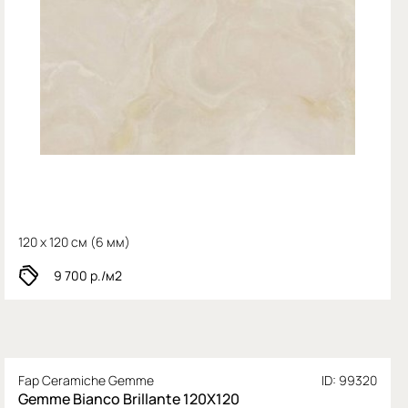
120 x 120 см (
6 мм)
9 700
р./м2
Fap Ceramiche Gemme
ID: 99320
Gemme Bianco Brillante 120X120