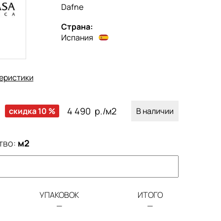
Dafne
Страна:
Испания
еристики
4 490
р./м2
скидка 10 %
В наличии
тво:
м2
УПАКОВОК
ИТОГО
—
—