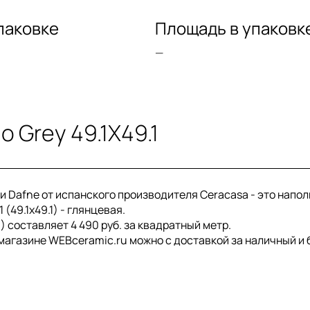
паковке
Площадь в упаковк
—
 Grey 49.1X49.1
кции Dafne от испанского производителя Ceracasa - это напо
 (49.1x49.1) - глянцевая.
1) составляет 4 490 руб. за квадратный метр.
нет-магазине WEBceramic.ru можно с доставкой за наличный и