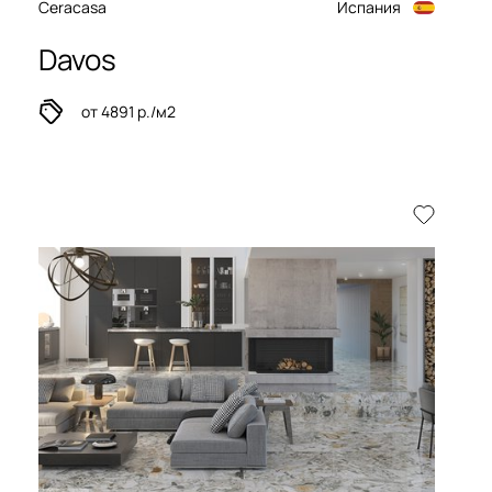
Ceracasa
Испания
Davos
от 4891 р./м2