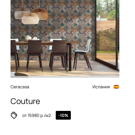
Ceracasa
Испания
Couture
от 15980 р./м2
-10%