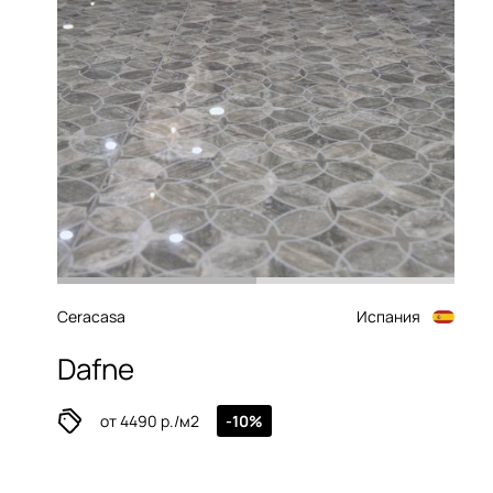
Ceracasa
Испания
Dafne
от 4490 р./м2
-10%