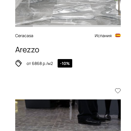
Ceracasa
Испания
Arezzo
от 6868 р./м2
-10%