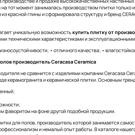
в производстве и продаже высококачественных настенных 
я на тот момент занималась производством плитки только и
 из красной глины и сформировала структуру и бренд CERA
агает уникальную возможность
купить плитку от произв
ми техническими характеристиками и эксплуатационными 
 износоустойчивости; • отличного качества; • влагостойкос
олов производитель Ceracasa Ceramica
одителя не сравнится с изделиями компании Ceracasa Cera
 виде керамогранита и керамической плитки. Основным тре
анный;
;
ожности;
 фаворитом на фоне другой подобной продукции.
итки для полов, производитель которой занимается само
профессионализм и немалый опыт работы. В каталоге наше