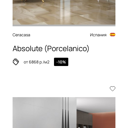
Ceracasa
Испания
Absolute (Porcelanico)
от 6868 р./м2
-10%