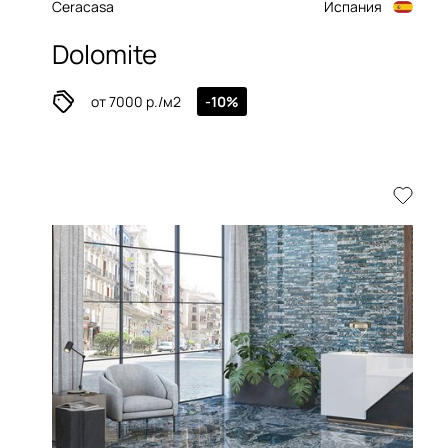
Ceracasa
Испания
Dolomite
от 7000 р./м2
-10%