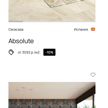
Ceracasa
Испания
Absolute
от 3092 р./м2
-10%