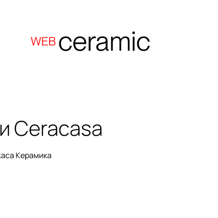
ки
Ceracasa
каса Керамика