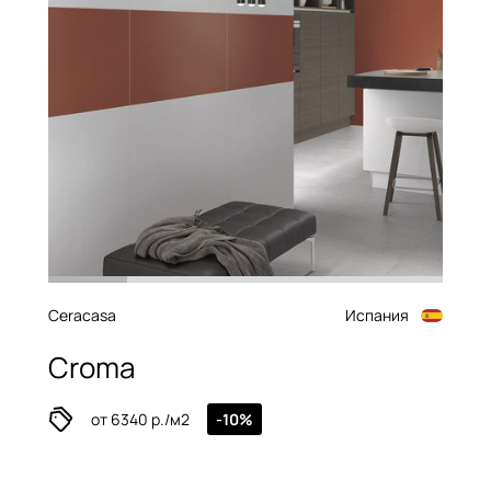
Ceracasa
Испания
Croma
от 6340 р./м2
-10%