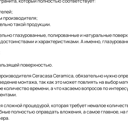
ранита, который полностью соответствует:
телей;
м производителя;
ельно такой продукции.
ельно глазурованные, полированные и натуральные поверх
достоинствами и характеристиками. А именно, глазурован
;
ользящей поверхностью.
производителя Ceracasa Ceramica, обязательно нужно опред
ведение монтажа, так как это может повлиять на выбор м
е количество времени, а что касаемо вопросов по интере
иентами.
я сложной процедурой, которая требует немалое количеств
бные полностью оправдать вложения, а самое главное, на
ера.