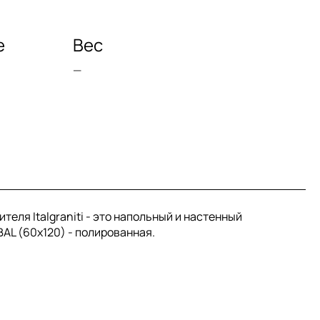
е
Вес
—
теля Italgraniti - это напольный и настенный
BAL (60x120) - полированная.