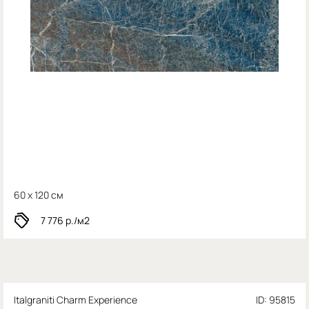
60 x 120 см
7 776
р./м2
Italgraniti Charm Experience
ID: 95815