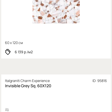
60 x 120 см
6 139
р./м2
Italgraniti Charm Experience
ID: 95816
Invisible Grey Sq. 60X120