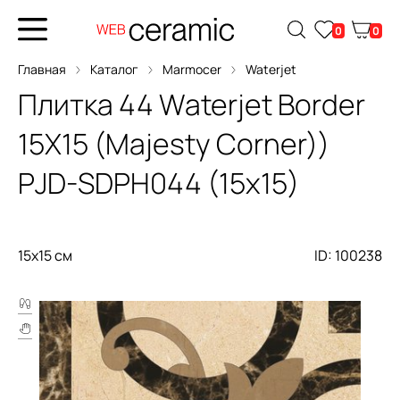
0
0
Главная
Каталог
Marmocer
Waterjet
Плитка
44 Waterjet Border
15X15 (Majesty Corner))
PJD-SDPH044 (15x15)
15x15 см
ID: 100238