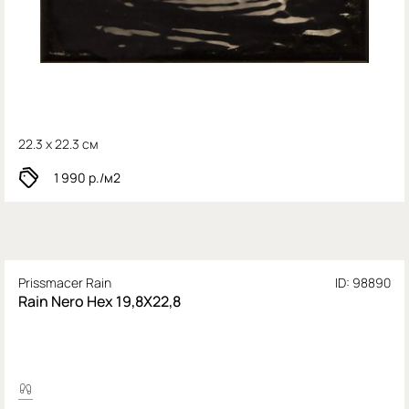
22.3 x 22.3 см
1 990
р./м2
Prissmacer Rain
ID: 98890
Rain Nero Hex 19,8X22,8