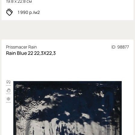
19.8 x 22.8 см
1 990
р./м2
Prissmacer Rain
ID: 98877
Rain Blue 22 22,3X22,3