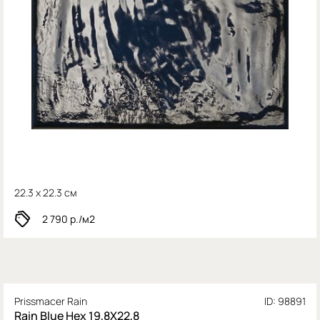
22.3 x 22.3 см
2 790
р./м2
Prissmacer Rain
ID: 98891
Rain Blue Hex 19,8X22,8