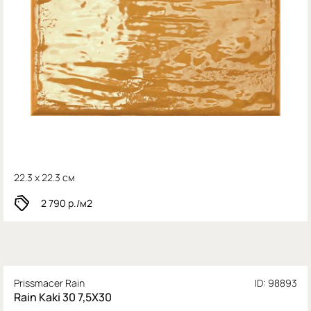
22.3 x 22.3 см
2 790
р./м2
Prissmacer Rain
ID: 98893
Rain Kaki 30 7,5X30