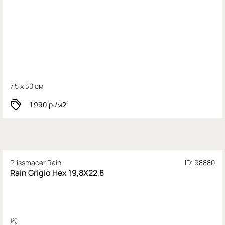
7.5 x 30 см
1 990
р./м2
Prissmacer Rain
ID: 98880
Rain Grigio Hex 19,8X22,8