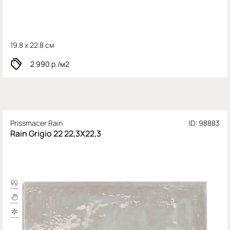
19.8 x 22.8 см
2 990
р./м2
Prissmacer Rain
ID: 98883
Rain Grigio 22 22,3X22,3