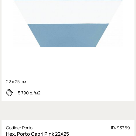
22 x 25 см
5 790
р./м2
Codicer Porto
ID: 93369
Hex. Porto Capri Pink 22X25