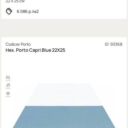
22 x 25 см
6 086
р./м2
Codicer Porto
ID: 93368
Hex. Porto Capri Blue 22X25