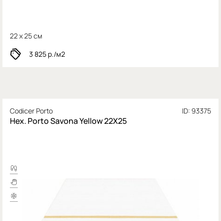
22 x 25 см
3 825
р./м2
Codicer Porto
ID: 93375
Hex. Porto Savona Yellow 22X25