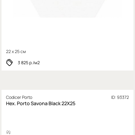
22 x 25 см
3 825
р./м2
Codicer Porto
ID: 93372
Hex. Porto Savona Black 22X25