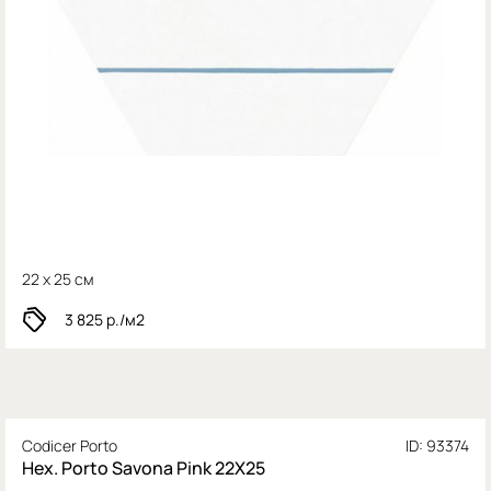
22 x 25 см
3 825
р./м2
Codicer Porto
ID: 93374
Hex. Porto Savona Pink 22X25