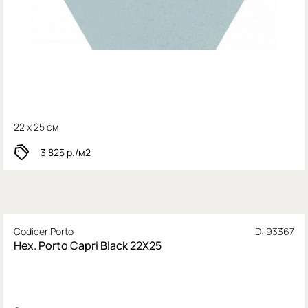
22 x 25 см
3 825
р./м2
Codicer Porto
ID: 93367
Hex. Porto Capri Black 22X25