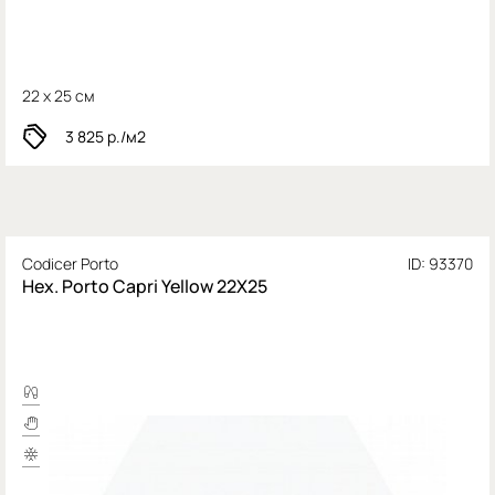
22 x 25 см
3 825
р./м2
Codicer Porto
ID: 93370
Hex. Porto Capri Yellow 22X25