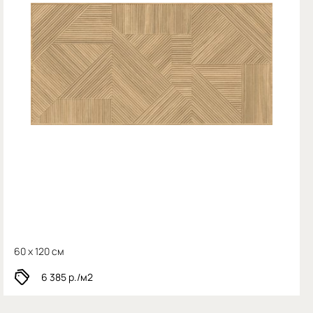
60 x 120 см
6 385
р./м2