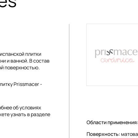
es
испанской плитки
ни и ванной. В состав
ой поверхностью.
итку Prissmacer -
обнее об условиях
жете узнать в разделе
Области применения
Поверхность:
матова