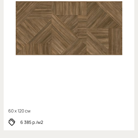
60 x 120 см
6 385
р./м2