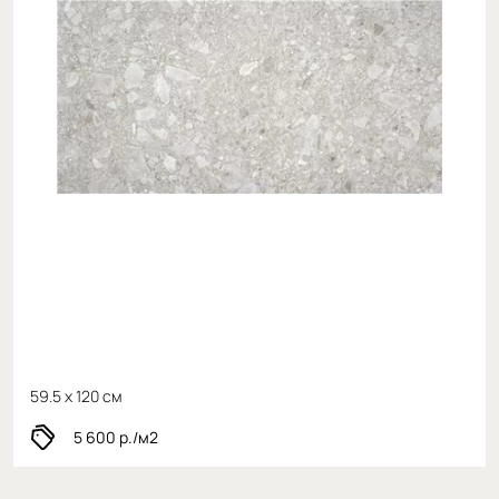
59.5 x 120 см
5 600
р./м2