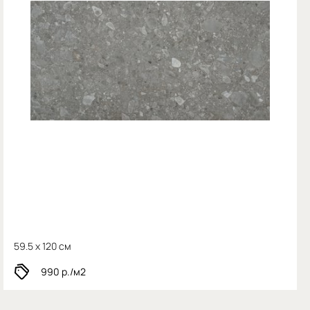
59.5 x 120 см
990
р./м2