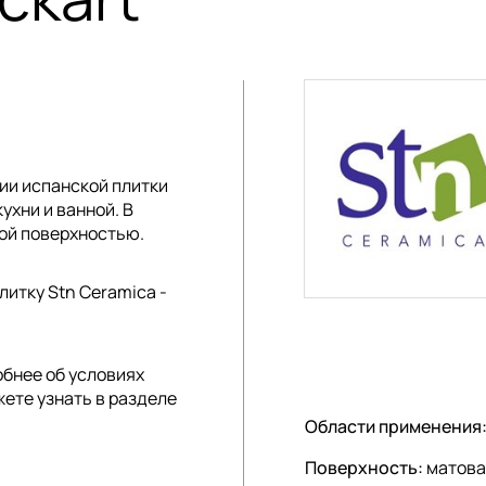
ции
испанской плитки
ухни и ванной. В
ой поверхностью.
литку Stn Ceramica -
обнее об условиях
жете узнать в разделе
Области применения
Поверхность:
матова