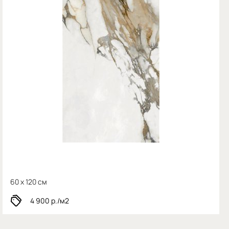
60 x 120 см
4 900
р./м2