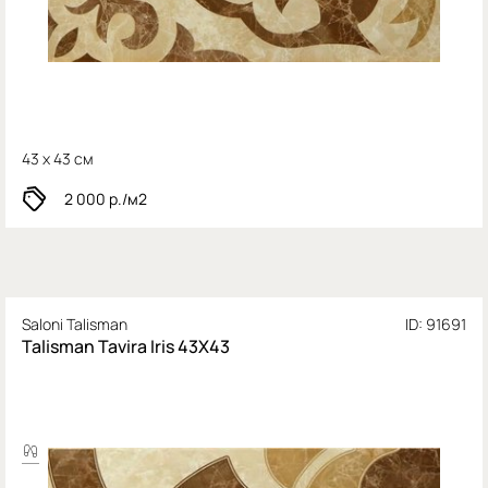
43 x 43 см
2 000
р./м2
Saloni Talisman
ID: 91691
Talisman Tavira Iris 43X43