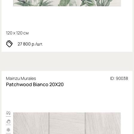
120 x 120 см
27 800
р./шт.
Mainzu Murales
ID: 90038
Patchwood Bianco 20X20