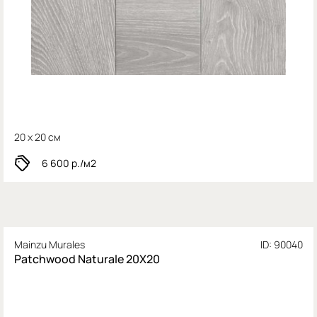
20 x 20 см
6 600
р./м2
Mainzu Murales
ID: 90040
Patchwood Naturale 20X20