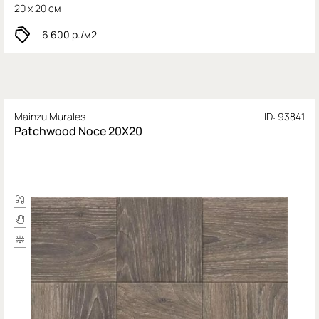
20 x 20 см
6 600
р./м2
Mainzu Murales
ID: 93841
Patchwood Noce 20X20