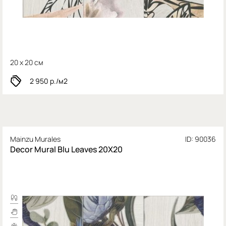
20 x 20 см
2 950
р./м2
Mainzu Murales
ID: 90036
Decor Mural Blu Leaves 20X20