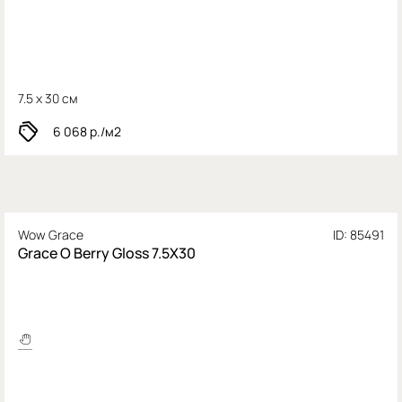
7.5 x 30 см
6 068
р./м2
Wow Grace
ID: 85491
Grace O Berry Gloss 7.5X30