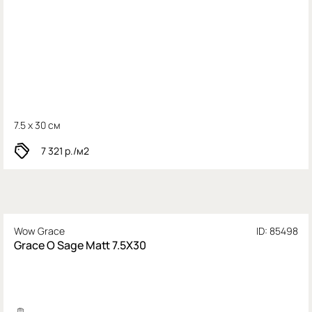
7.5 x 30 см
7 321
р./м2
Wow Grace
ID: 85498
Grace O Sage Matt 7.5X30