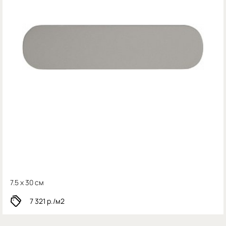
7.5 x 30 см
7 321
р./м2