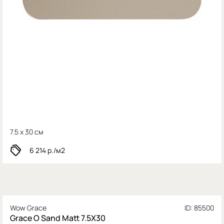
7.5 x 30 см
6 214
р./м2
Wow Grace
ID: 85500
Grace O Sand Matt 7.5X30