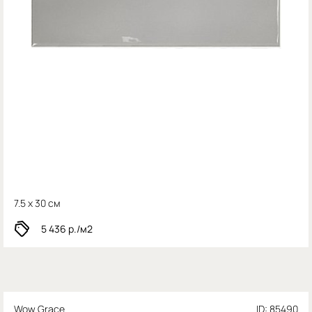
7.5 x 30 см
5 436
р./м2
Wow Grace
ID: 85490