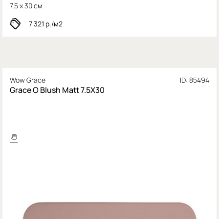
7.5 x 30 см
7 321
р./м2
Wow Grace
ID: 85494
Grace O Blush Matt 7.5X30