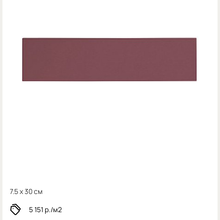
7.5 x 30 см
5 151
р./м2