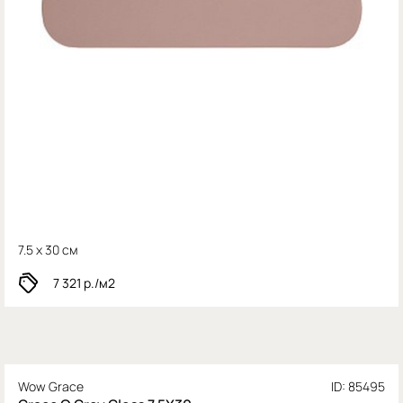
7.5 x 30 см
7 321
р./м2
Wow Grace
ID: 85495