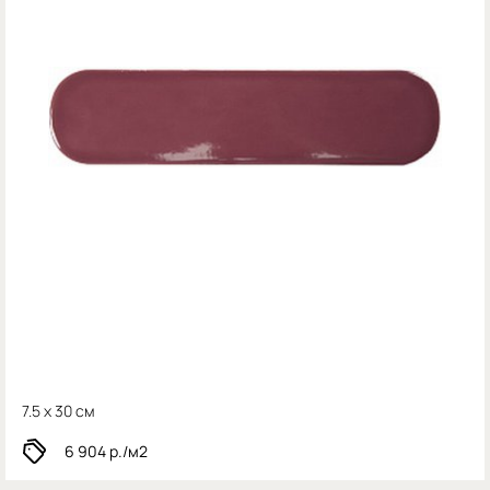
7.5 x 30 см
6 904
р./м2