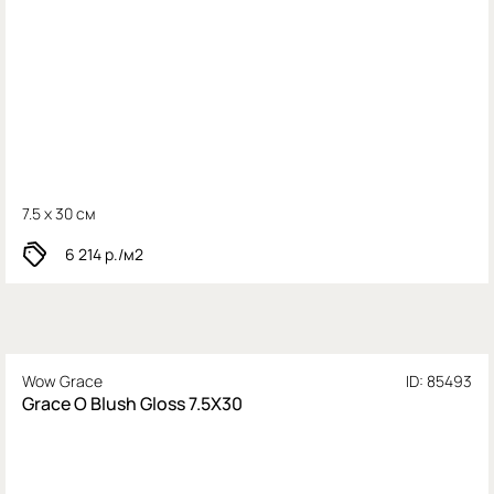
7.5 x 30 см
6 214
р./м2
Wow Grace
ID: 85493
Grace O Blush Gloss 7.5X30