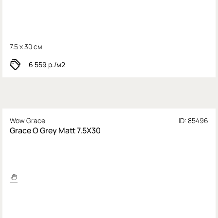
7.5 x 30 см
6 559
р./м2
Wow Grace
ID: 85496
Grace O Grey Matt 7.5X30