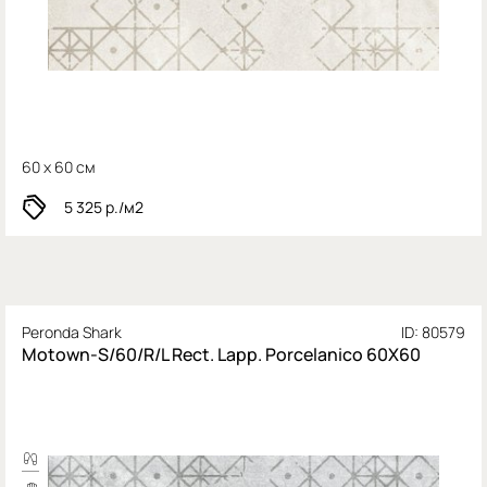
60 x 60 см
5 325
р./м2
Peronda Shark
ID: 80579
Motown-S/60/R/L Rect. Lapp. Porcelanico 60X60