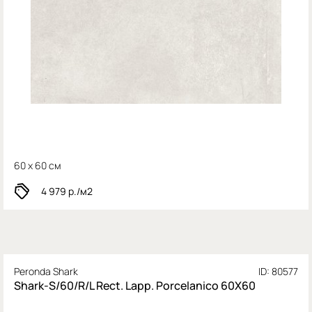
60 x 60 см
4 979
р./м2
Peronda Shark
ID: 80577
Shark-S/60/R/L Rect. Lapp. Porcelanico 60X60