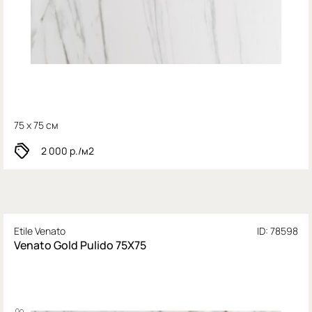
75 x 75 см
2 000
р./м2
Etile Venato
ID: 78598
Venato Gold Pulido 75X75