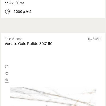
33.3 x 100 см
1 000
р./м2
Etile Venato
ID: 87821
Venato Gold Pulido 80X160