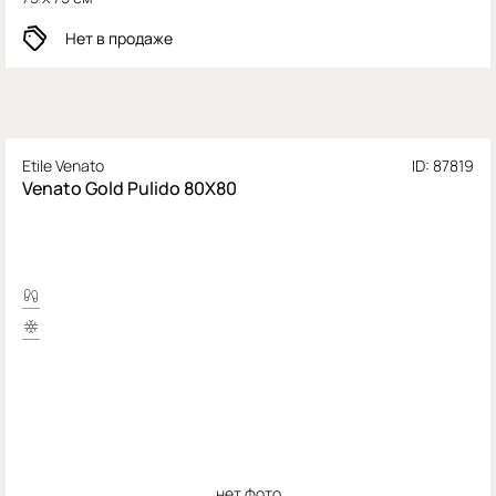
Нет в продаже
Etile Venato
ID: 87819
Venato Gold Pulido 80X80
нет фото