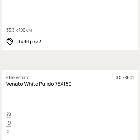
33.3 x 100 см
1 490
р./м2
Etile Venato
ID: 78601
Venato White Pulido 75X150