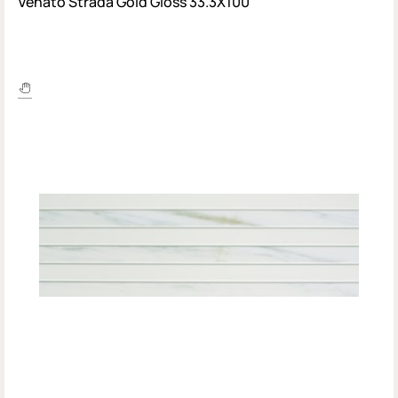
Venato Strada Gold Gloss 33.3X100