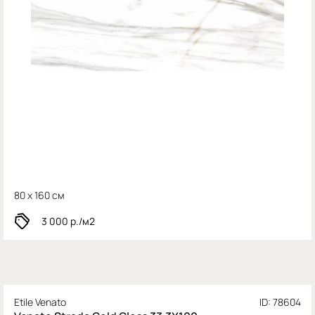
80 x 160 см
3 000
р./м2
Etile Venato
ID: 78604