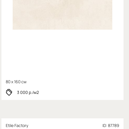
80 x 160 см
3 000
р./м2
Etile Factory
ID: 87789