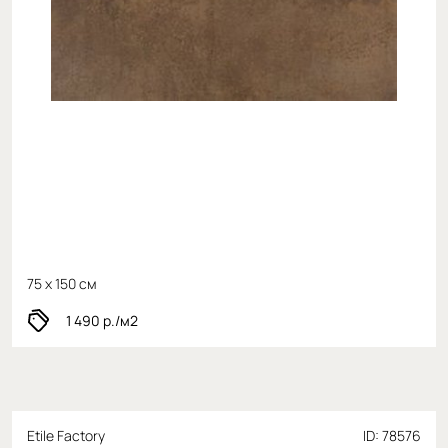
75 x 150 см
1 490
р./м2
Etile Factory
ID: 78576