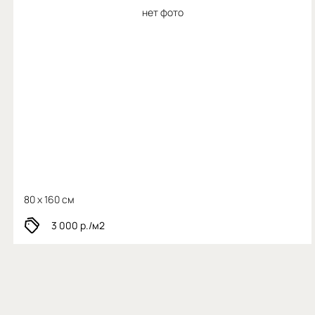
нет фото
80 x 160 см
3 000
р./м2