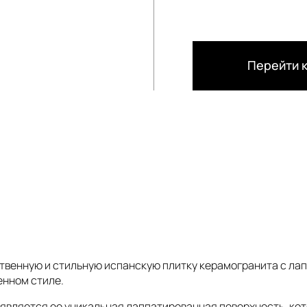
Перейти к
ественную и стильную испанскую плитку керамогранита с л
енном стиле.
y является ее уникальная лаппатированная поверхность, к