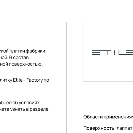
кой плитки
фабрики
ной. В состав
нной поверхностью.
тку Etile - Factory по
обнее об условиях
жете узнать в разделе
Области применения
Поверхность:
лаппат