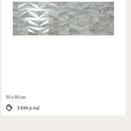
30 x 90 см
3 696
р./м2