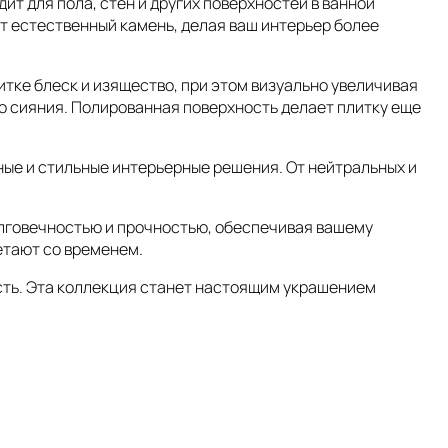
т для пола, стен и других поверхностей в ванной
ет естественный камень, делая ваш интерьер более
итке блеск и изящество, при этом визуально увеличивая
о сияния. Полированная поверхность делает плитку еще
ные и стильные интерьерные решения. От нейтральных и
олговечностью и прочностью, обеспечивая вашему
етают со временем.
сть. Эта коллекция станет настоящим украшением