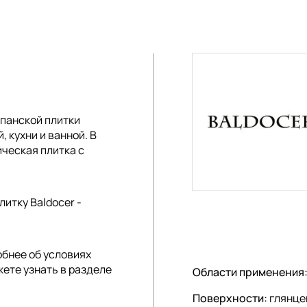
панской плитки
, кухни и ванной. В
ческая плитка с
итку Baldocer -
обнее об условиях
жете узнать в разделе
Области применения
Поверхности:
глянце