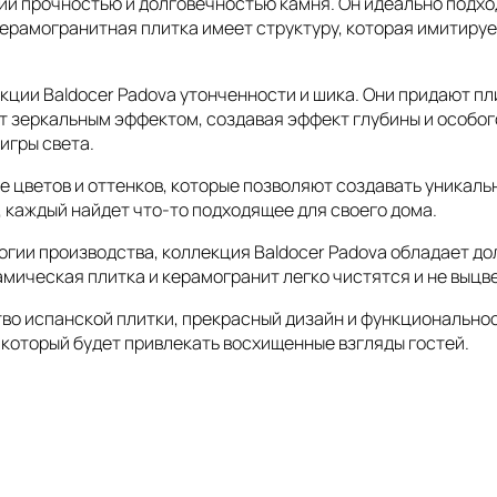
 прочностью и долговечностью камня. Он идеально подходи
Керамогранитная плитка имеет структуру, которая имитиру
ции Baldocer Padova утонченности и шика. Они придают пл
ет зеркальным эффектом, создавая эффект глубины и особог
игры света.
е цветов и оттенков, которые позволяют создавать уникаль
 каждый найдет что-то подходящее для своего дома.
огии производства, коллекция Baldocer Padova обладает д
амическая плитка и керамогранит легко чистятся и не выцв
тво испанской плитки, прекрасный дизайн и функционально
 который будет привлекать восхищенные взгляды гостей.