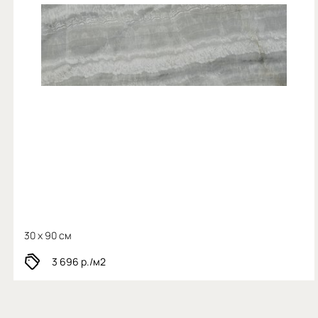
30 x 90 см
3 696
р./м2