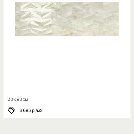
30 x 90 см
3 696
р./м2