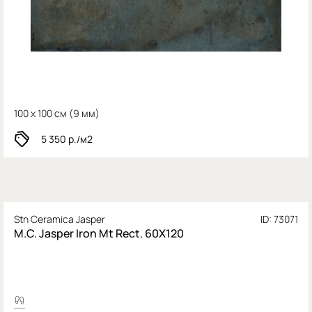
100 x 100 см (
9 мм)
5 350
р./м2
Stn Ceramica Jasper
ID: 73071
M.C. Jasper Iron Mt Rect. 60X120