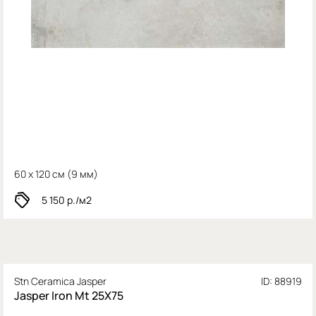
60 x 120 см (
9 мм)
5 150
р./м2
Stn Ceramica Jasper
ID: 88919
Jasper Iron Mt 25X75