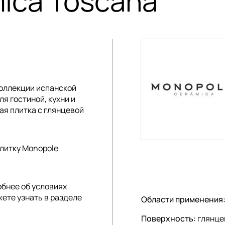
ica Toscana
коллекции
испанской
я гостиной, кухни и
ая плитка с глянцевой
плитку Monopole
обнее об условиях
жете узнать в разделе
Области применения
Поверхность:
глянце