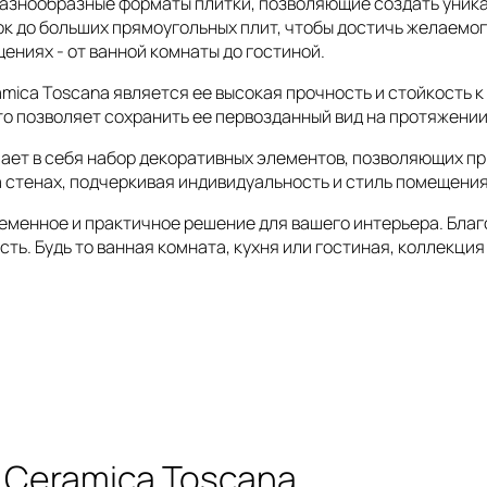
 разнообразные форматы плитки, позволяющие создать уник
ок до больших прямоугольных плит, чтобы достичь желаемо
ениях - от ванной комнаты до гостиной.
mica Toscana является ее высокая прочность и стойкость 
что позволяет сохранить ее первозданный вид на протяжении
чает в себя набор декоративных элементов, позволяющих п
 стенах, подчеркивая индивидуальность и стиль помещения
ременное и практичное решение для вашего интерьера. Благ
сть. Будь то ванная комната, кухня или гостиная, коллекц
 Ceramica Toscana