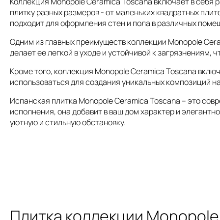
Коллекция Monopole Ceramica Toscana включает в себя
плитку разных размеров - от маленьких квадратных плит
подходит для оформления стен и пола в различных помещ
Одним из главных преимуществ коллекции Monopole Cera
делает ее легкой в уходе и устойчивой к загрязнениям, 
Кроме того, коллекция Monopole Ceramica Toscana вклю
использоваться для создания уникальных композиций на
Испанская плитка Monopole Ceramica Toscana – это сов
исполнения, она добавит в ваш дом характер и элегантно
уютную и стильную обстановку.
Плитка коллекции Monopole