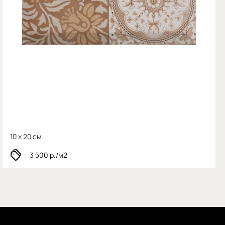
10 x 20 см
3 500
р./м2