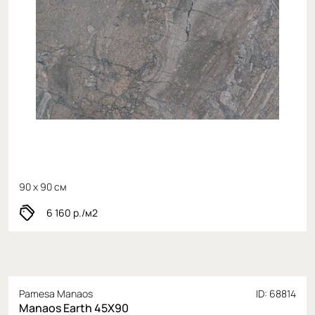
90 x 90 см
6 160
р./м2
Pamesa Manaos
ID: 68814
Manaos Earth 45X90