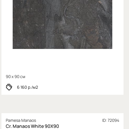
90 x 90 см
6 160
р./м2
Pamesa Manaos
ID: 72094
Cr. Manaos White 90X90