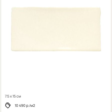
7.5 x 15 см
10 490
р./м2