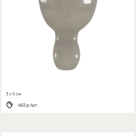
3 x 5 см
462
р./шт.