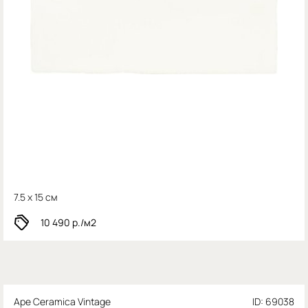
7.5 x 15 см
10 490
р./м2
Ape Ceramica Vintage
ID: 69038