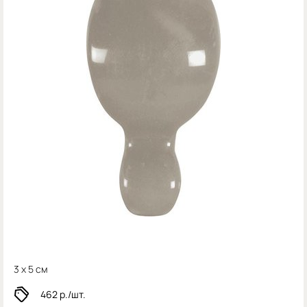
3 x 5 см
462
р./шт.