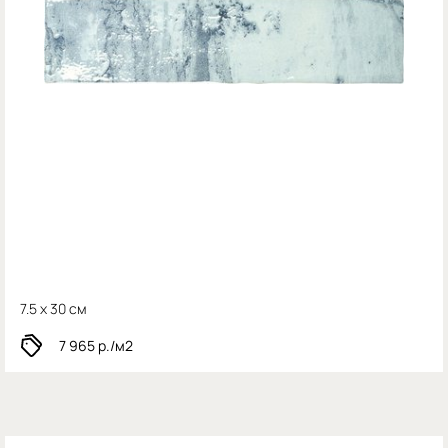
7.5 x 30 см
7 965
р./м2