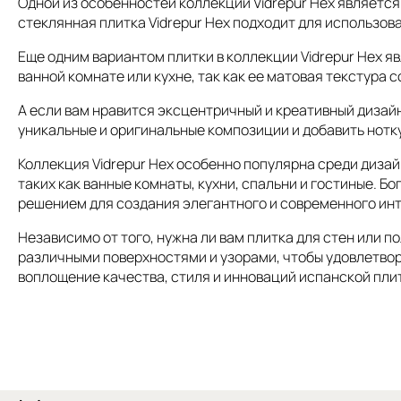
Одной из особенностей коллекции Vidrepur Hex является
стеклянная плитка Vidrepur Hex подходит для использов
Еще одним вариантом плитки в коллекции Vidrepur Hex я
ванной комнате или кухне, так как ее матовая текстур
А если вам нравится эксцентричный и креативный дизайн
уникальные и оригинальные композиции и добавить нотк
Коллекция Vidrepur Hex особенно популярна среди диза
таких как ванные комнаты, кухни, спальни и гостиные. Б
решением для создания элегантного и современного ин
Независимо от того, нужна ли вам плитка для стен или п
различными поверхностями и узорами, чтобы удовлетвори
воплощение качества, стиля и инноваций испанской пли