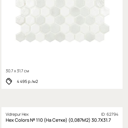
30.7 x 31.7 см
4 495
р./м2
Vidrepur Hex
ID: 62794
Hex Colors № 110 (На Сетке) (0,087М2) 30.7X31.7