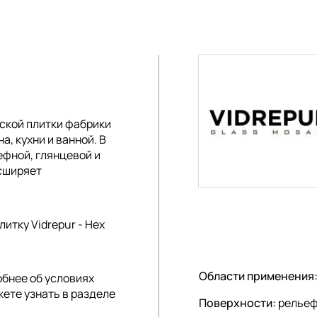
ской плитки
фабрики
а, кухни и ванной. В
ефной, глянцевой и
асширяет
итку Vidrepur - Hex
Области применения
обнее об условиях
жете узнать в разделе
Поверхности:
рельеф