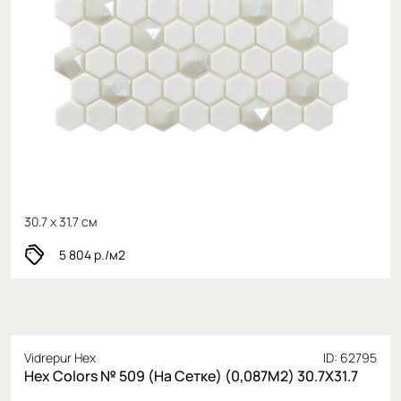
30.7 x 31.7 см
5 804
р./м2
Vidrepur Hex
ID: 62795
Hex Colors № 509 (На Сетке) (0,087М2) 30.7X31.7