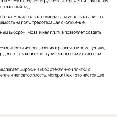
ный блеск и создает игру света и отражений. Глянцевая
овременный вид.
idrepur Hex идеально подходит для использования на
яемость на полу, предотвращая скольжение.
льным выбором. Мозаичная плитка позволяет создать
 возможности использования в различных помещениях,
стур делает эту коллекцию универсальным и стильным
 предлагает широкий выбор стеклянной плитки с
пие и неповторимость. Vidrepur Hex - это настоящее