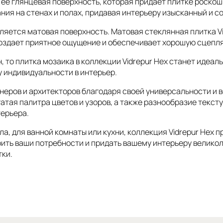
 ее глянцевая поверхность, которая придает плитке роскош
ания на стенах и полах, придавая интерьеру изысканный и с
вляется матовая поверхность. Матовая стеклянная плитка V
а создает приятное ощущение и обеспечивает хорошую сцепл
, то плитка мозаика в коллекции Vidrepur Hex станет идеа
у индивидуальности в интерьер.
йнеров и архитекторов благодаря своей универсальности и
огатая палитра цветов и узоров, а также разнообразие тек
терьера.
ола, для ванной комнаты или кухни, коллекция Vidrepur Hex
ть ваши потребности и придать вашему интерьеру великоле
тки.