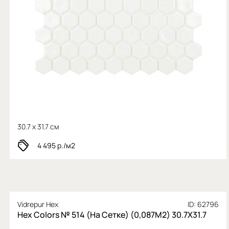
30.7 x 31.7 см
4 495
р./м2
Vidrepur Hex
ID: 62796
Hex Colors № 514 (На Сетке) (0,087М2) 30.7X31.7