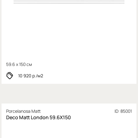
59.6 x 150 см
10 920
р./м2
Porcelanosa Matt
ID: 85001
Deco Matt London 59.6X150