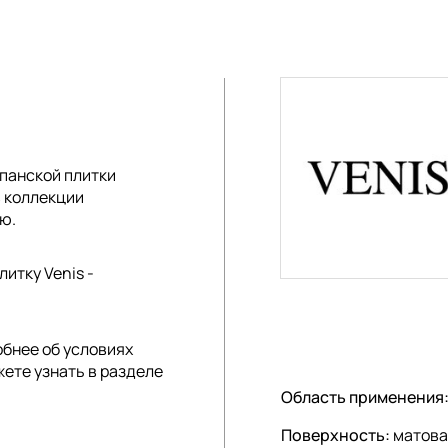
панской плитки
в коллекции
ю.
итку Venis -
обнее об условиях
жете узнать в разделе
Область применения
Поверхность:
матова