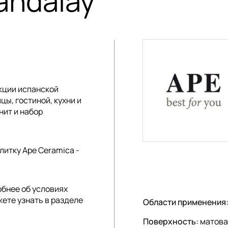
andalay
екции
испанской
ы, гостиной, кухни и
нит и набор
литку Ape Ceramica -
обнее об условиях
жете узнать в разделе
Области применения
Поверхность:
матова