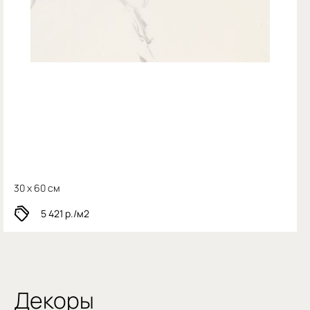
30 x 60 см
5 421
р./м2
Декоры