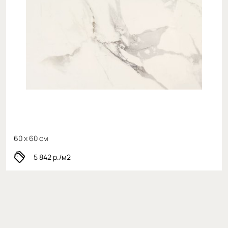
60 x 60 см
5 842
р./м2