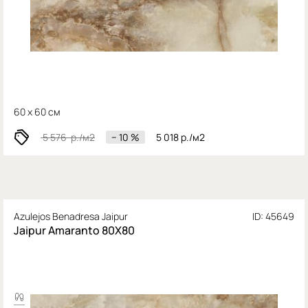
60 x 60 см
5 576
р./м2
− 10 %
5 018
р./м2
Azulejos Benadresa Jaipur
ID: 45649
Jaipur Amaranto 80X80