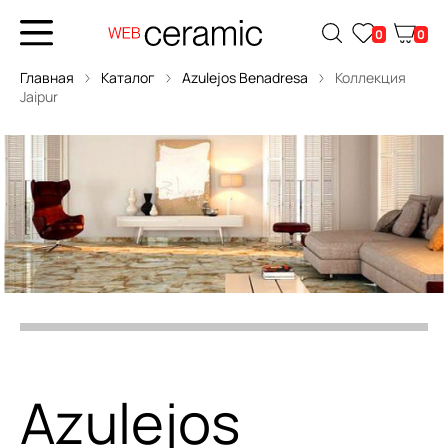
0
0
Главная
Каталог
Azulejos Benadresa
Коллекция
Jaipur
Azulejos