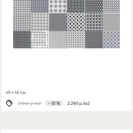
45 x 45 см
2 544
р./м2
− 10 %
2 290
р./м2