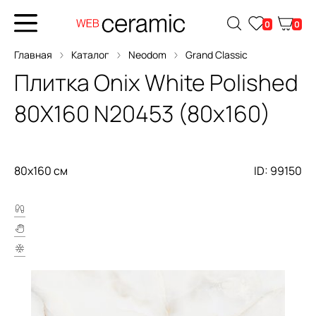
0
0
Главная
Каталог
Neodom
Grand Classic
Плитка
Onix White Polished
80X160
N20453 (80x160)
80x160 см
ID: 99150