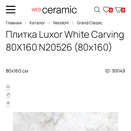
0
0
Главная
Каталог
Neodom
Grand Classic
Плитка
Luxor White Carving
80X160
N20526 (80x160)
80x160 см
ID: 99149