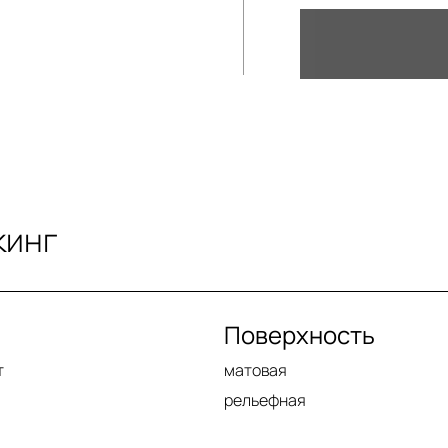
кинг
Поверхность
т
матовая
рельефная