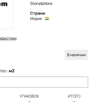
Stone&More
Страна:
Индия
еристики
В наличии
тво:
м2
УПАКОВОК
ИТОГО
—
—