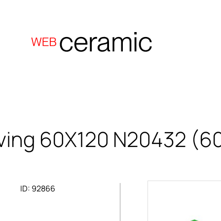
ving 60X120
N20432 (60
ID: 92866