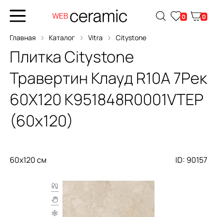
0
0
Главная
Каталог
Vitra
Citystone
Плитка
Citystone
Травертин Клауд R10A 7Рек
60X120
K951848R0001VTEP
(60x120)
60x120 см
ID: 90157