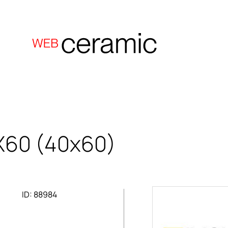
X60
(40x60)
ID: 88984