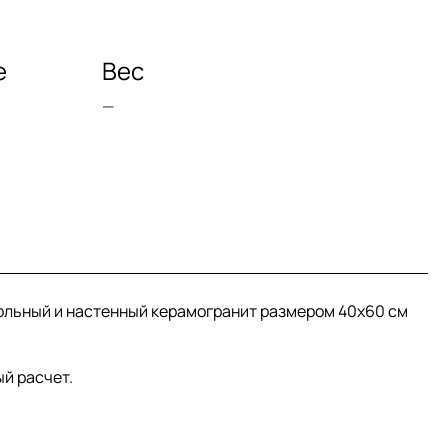
е
Вес
—
апольный и настенный керамогранит размером 40x60 см
й расчет.