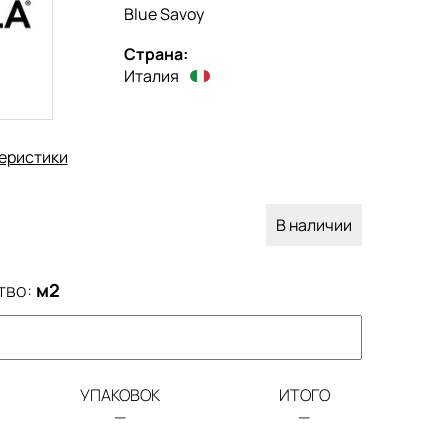
Blue Savoy
Страна:
Италия
еристики
В наличии
тво:
м2
УПАКОВОК
ИТОГО
—
—