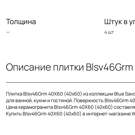
Толщина
Штук в у
—
4 шт
Описание плитки Blsv46Grm
Плитка Blsv46Grm 40X60 (40x60) из коллекции Blue Sav
для ванной, кухни и гостиной. Поверхность Blsv46Grm 4
Цена керамогранита Blsv46Grm 40X60 (40x60) составляе
Купить Blsv46Grm 40X60 (40x60) в интернет-магазине W