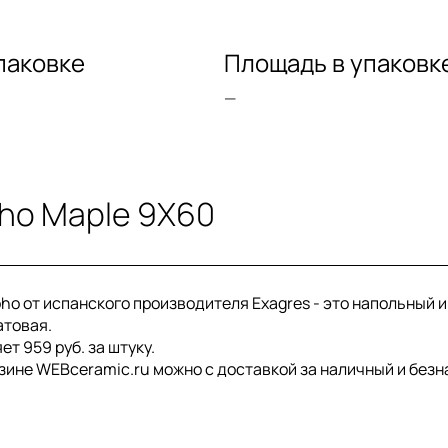
паковке
Площадь в упаковк
—
oho Maple 9X60
ho от испанского производителя Exagres - это напольный 
атовая.
т 959 руб. за штуку.
азине WEBceramic.ru можно с доставкой за наличный и безн