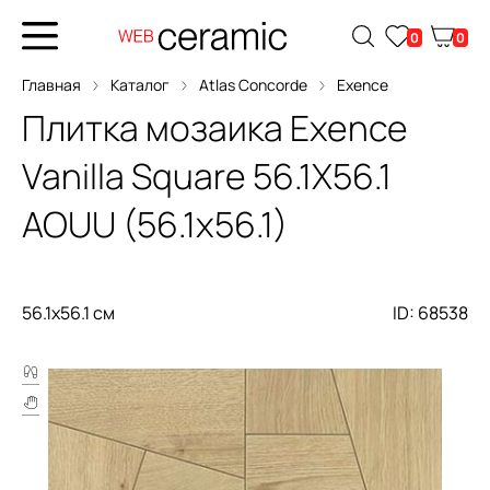
0
0
Главная
Каталог
Atlas Concorde
Exence
Плитка мозаика
Exence
Vanilla Square 56.1X56.1
AOUU (56.1x56.1)
56.1x56.1 см
ID: 68538