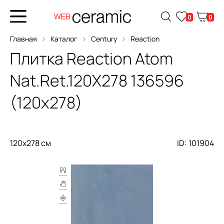
0
0
Главная
Каталог
Century
Reaction
Плитка
Reaction Atom
Nat.Ret.120X278
136596
(120x278)
120x278 см
ID: 101904