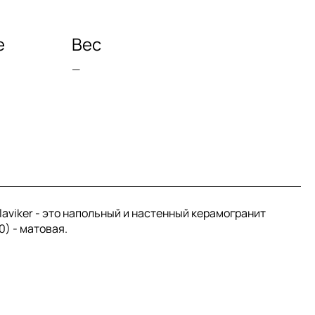
е
Вес
—
laviker - это напольный и настенный керамогранит
0) - матовая.