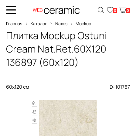
0
0
Главная
Каталог
Naxos
Mockup
Плитка
Mockup Ostuni
Cream Nat.Ret.60X120
136897 (60x120)
60x120 см
ID: 101767