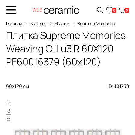
0
0
Главная
Каталог
Flaviker
Supreme Memories
Плитка
Supreme Memories
Weaving C. Lu3 R 60X120
PF60016379 (60x120)
60x120 см
ID: 101738