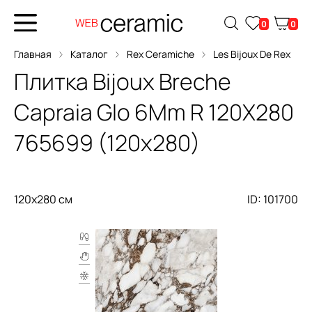
0
0
Главная
Каталог
Rex Ceramiche
Les Bijoux De Rex
Плитка
Bijoux Breche
Capraia Glo 6Mm R 120X280
765699 (120x280)
120x280 см
ID: 101700