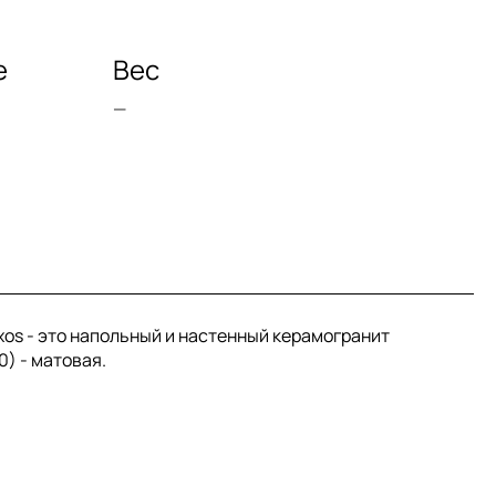
е
Вес
—
axos - это напольный и настенный керамогранит
0) - матовая.