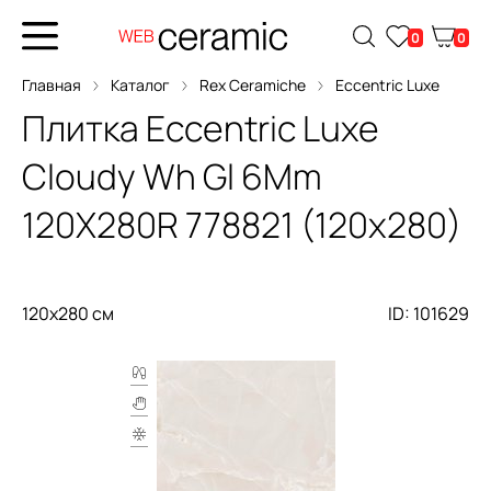
0
0
Главная
Каталог
Rex Ceramiche
Eccentric Luxe
Плитка
Eccentric Luxe
Cloudy Wh Gl 6Mm
120X280R
778821 (120x280)
120x280 см
ID: 101629