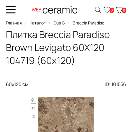
0
0
Главная
Каталог
Due G
Breccia Paradiso
Плитка
Breccia Paradiso
Brown Levigato 60X120
104719 (60x120)
60x120 см
ID: 101556