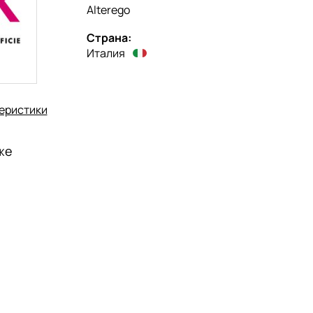
Alterego
Страна:
Италия
еристики
же