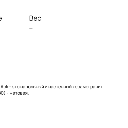
е
Вес
—
я Abk - это напольный и настенный керамогранит
0) - матовая.