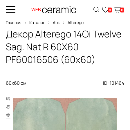
0
0
Главная
Каталог
Abk
Alterego
Декор
Alterego 14Oi Twelve
Sag. Nat R 60X60
PF60016506 (60x60)
60x60 см
ID: 101464