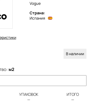
Vogue
Страна:
Испания
еристики
В наличии
тво:
м2
УПАКОВОК
ИТОГО
—
—